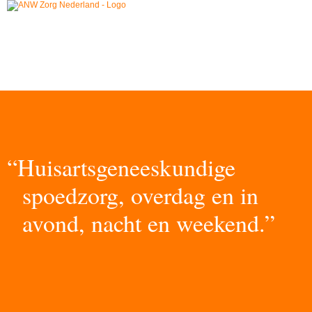
“Huisartsgeneeskundige
spoedzorg, overdag en in
avond, nacht en weekend.”